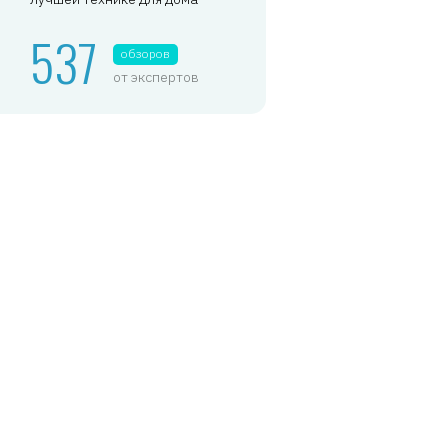
537
обзоров
от экспертов