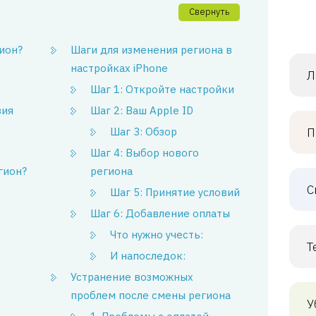
Свернуть
ион?
Шаги для изменения региона в
настройках iPhone
Л
Шаг 1: Откройте настройки
вия
Шаг 2: Ваш Apple ID
Шаг 3: Обзор
П
Шаг 4: Выбор нового
гион?
региона
С
Шаг 5: Принятие условий
Шаг 6: Добавление оплаты
Что нужно учесть:
Т
И напоследок:
Устранение возможных
проблем после смены региона
У