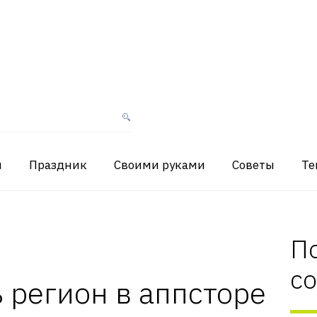
я
Праздник
Своими руками
Советы
Те
П
с
 регион в аппсторе