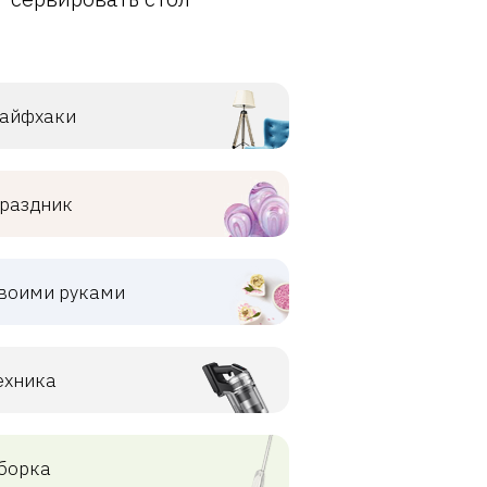
айфхаки
раздник
воими руками
ехника
борка