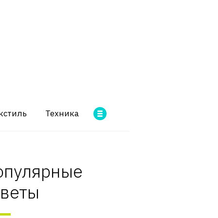
кстиль
Техника
опулярные
оветы