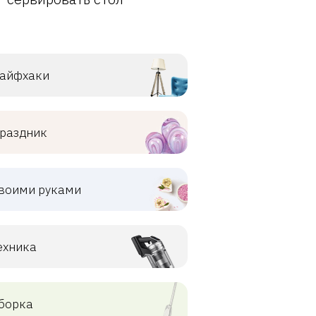
айфхаки
раздник
воими руками
ехника
борка