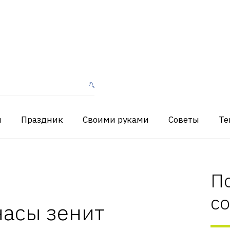
я
Праздник
Своими руками
Советы
Те
П
с
часы зенит