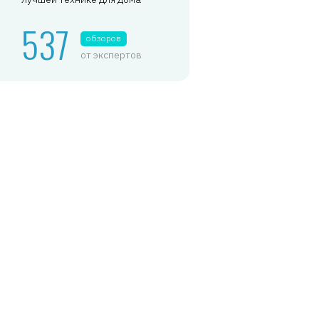
537
обзоров
от экспертов