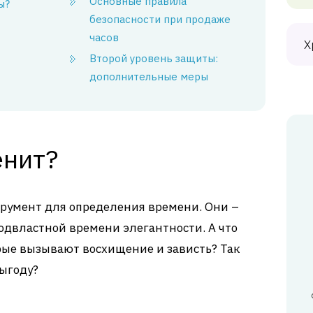
Основные правила
ы?
безопасности при продаже
часов
Х
Второй уровень защиты:
дополнительные меры
енит?
струмент для определения времени. Они –
подвластной времени элегантности. А что
рые вызывают восхищение и зависть? Так
выгоду?