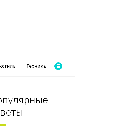
кстиль
Техника
опулярные
оветы