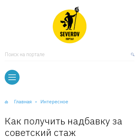
кая мебель
ки и Стеллажи
лы
Поиск на портале
вати
оды и тумбы
ваны
Главная
Интересное
фы и Шкафы-Купе
Как получить надбавку за
советский стаж