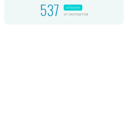
537
обзоров
от экспертов