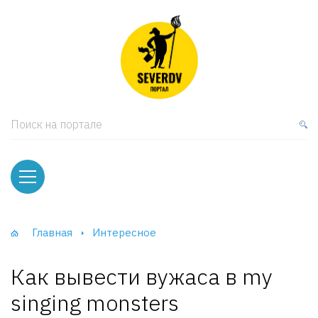
кая мебель
ки и Стеллажи
лы
Поиск на портале
вати
оды и тумбы
ваны
Главная
Интересное
фы и Шкафы-Купе
Как вывести вужаса в my
singing monsters