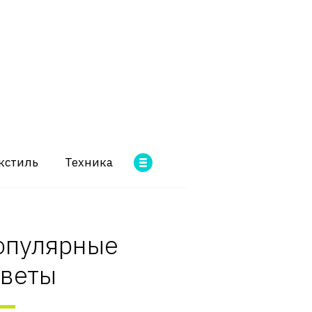
кстиль
Техника
опулярные
оветы