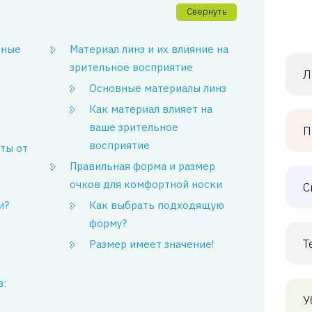
Свернуть
тные
Материал линз и их влияние на
зрительное восприятие
Л
Основные материалы линз
Как материал влияет на
ваше зрительное
П
восприятие
ты от
Правильная форма и размер
очков для комфортной носки
С
и?
Как выбрать подходящую
форму?
Т
Размер имеет значение!
в:
У