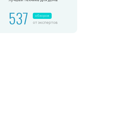
537
обзоров
от экспертов