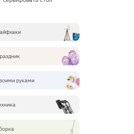
айфхаки
раздник
воими руками
ехника
борка