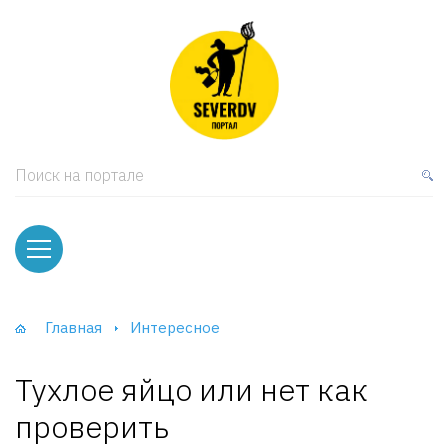
кая мебель
ки и Стеллажи
лы
Поиск на портале
вати
оды и тумбы
ваны
Главная
Интересное
фы и Шкафы-Купе
Тухлое яйцо или нет как
проверить