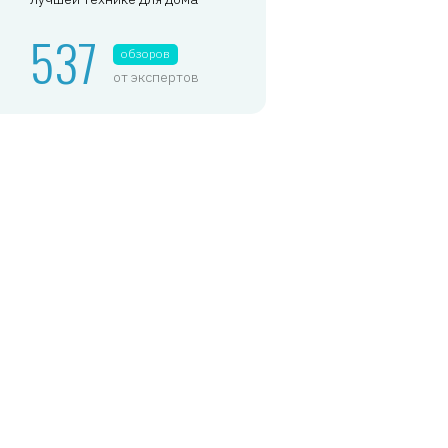
537
обзоров
от экспертов