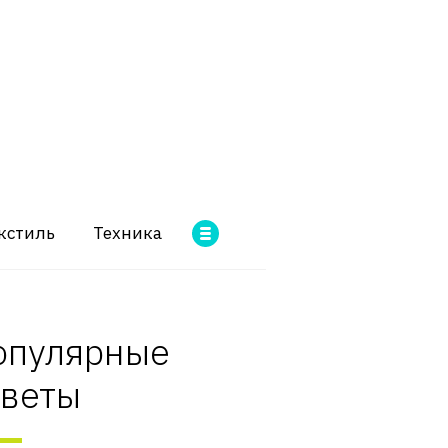
кстиль
Техника
опулярные
оветы