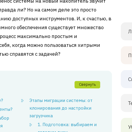
енос системы на новый накопитель звучит
 правда ли? Но на самом деле это просто
нию доступных инструментов. И, к счастью, в
ммного обеспечения существует множество
Л
процесс максимально простым и
себя, когда можно пользоваться хитрыми
тью справятся с задачей?
П
С
Свернуть
у?
Этапы миграции системы: от
Т
клонирования до настройки
менты?
загрузчика
ыбор
1. Подготовка: выбираем и
ия
У