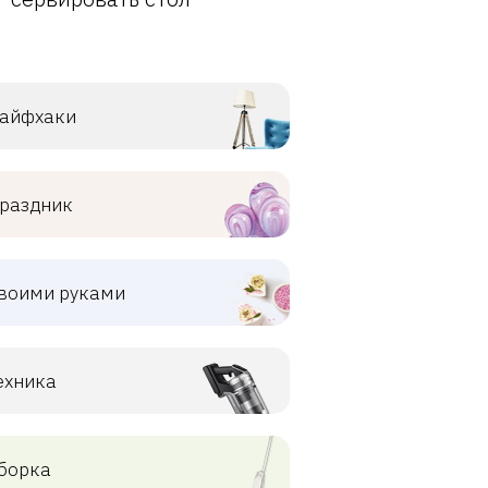
айфхаки
раздник
воими руками
ехника
борка