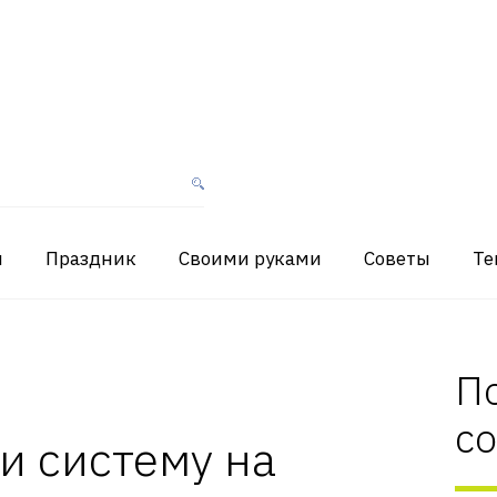
я
Праздник
Своими руками
Советы
Те
П
с
и систему на