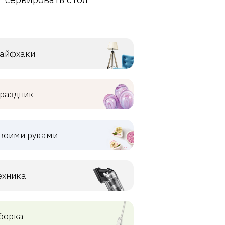
айфхаки
раздник
воими руками
ехника
борка