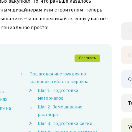
вых закупках. То, что раньше казалось
ьным дизайнерам или строителям, теперь
лышались – и не переживайте, если у вас нет
 гениальное просто!
Л
П
Свернуть
Пошаговая инструкция по
С
созданию гибкого кирпича
Шаг 1: Подготовка
ак
материалов
виях
Т
Шаг 2: Замешивание
ич на
раствора
Шаг 3: Подготовка сетки
У