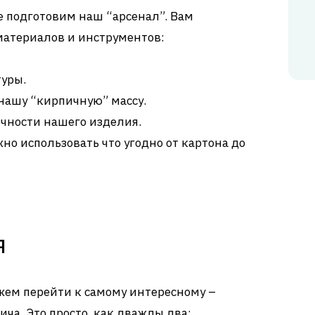
 подготовим наш “арсенал”. Вам
материалов и инструментов:
туры.
нашу “кирпичную” массу.
очности нашего изделия.
но использовать что угодно от картона до
я
ожем перейти к самому интересному –
ича. Это просто, как дважды два: