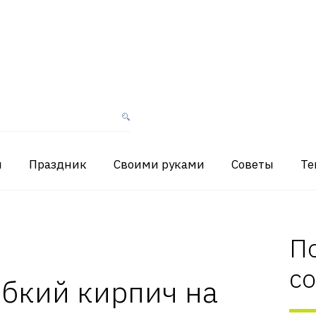
я
Праздник
Своими руками
Советы
Те
П
с
ибкий кирпич на