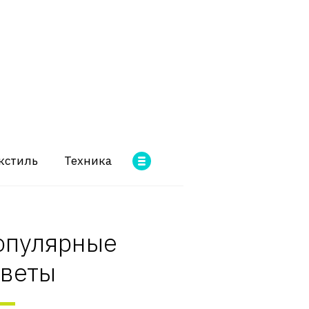
кстиль
Техника
опулярные
оветы