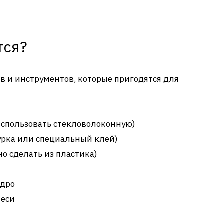
тся?
в и инструментов, которые пригодятся для
использовать стекловолоконную)
урка или специальный клей)
о сделать из пластика)
едро
меси