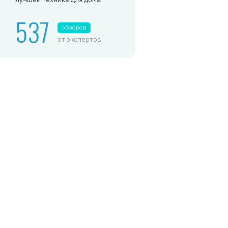
537
обзоров
от экспертов