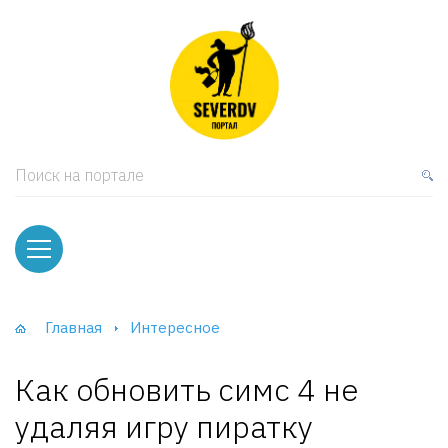
кая мебель
ки и Стеллажи
лы
Поиск на портале
вати
оды и тумбы
ваны
Главная
Интересное
фы и Шкафы-Купе
Как обновить симс 4 не
удаляя игру пиратку