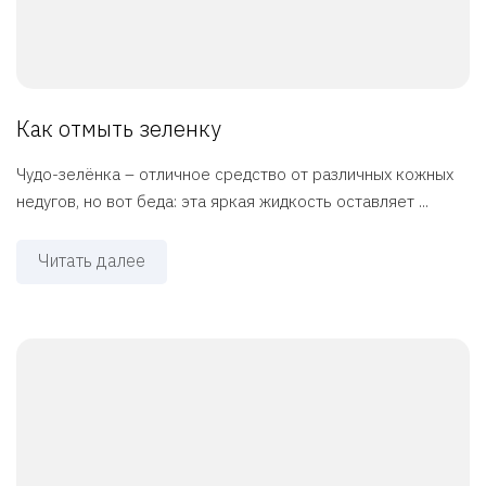
Как отмыть зеленку
Чудо-зелёнка – отличное средство от различных кожных
недугов, но вот беда: эта яркая жидкость оставляет ...
Читать далее