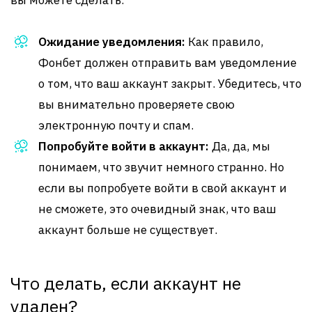
вы можете сделать:
Ожидание уведомления:
Как правило,
Фонбет должен отправить вам уведомление
о том, что ваш аккаунт закрыт. Убедитесь, что
вы внимательно проверяете свою
электронную почту и спам.
Попробуйте войти в аккаунт:
Да, да, мы
понимаем, что звучит немного странно. Но
если вы попробуете войти в свой аккаунт и
не сможете, это очевидный знак, что ваш
аккаунт больше не существует.
Что делать, если аккаунт не
удален?