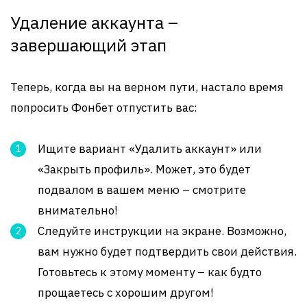
Удаление аккаунта –
завершающий этап
Теперь, когда вы на верном пути, настало время
попросить Фонбет отпустить вас:
Ищите вариант «Удалить аккаунт» или
«Закрыть профиль». Может, это будет
подвалом в вашем меню – смотрите
внимательно!
Следуйте инструкции на экране. Возможно,
вам нужно будет подтвердить свои действия.
Готовьтесь к этому моменту – как будто
прощаетесь с хорошим другом!