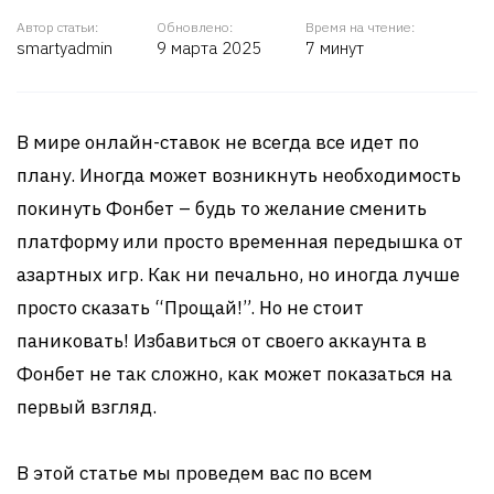
Автор статьи:
Обновлено:
Время на чтение:
smartyadmin
9 марта 2025
7 минут
В мире онлайн-ставок не всегда все идет по
плану. Иногда может возникнуть необходимость
покинуть Фонбет – будь то желание сменить
платформу или просто временная передышка от
азартных игр. Как ни печально, но иногда лучше
просто сказать “Прощай!”. Но не стоит
паниковать! Избавиться от своего аккаунта в
Фонбет не так сложно, как может показаться на
первый взгляд.
В этой статье мы проведем вас по всем