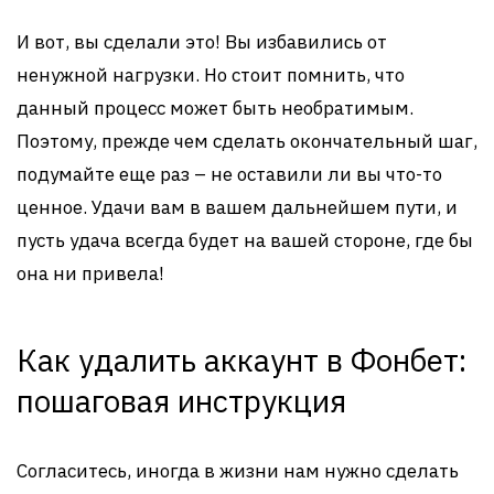
И вот, вы сделали это! Вы избавились от
ненужной нагрузки. Но стоит помнить, что
данный процесс может быть необратимым.
Поэтому, прежде чем сделать окончательный шаг,
подумайте еще раз – не оставили ли вы что-то
ценное. Удачи вам в вашем дальнейшем пути, и
пусть удача всегда будет на вашей стороне, где бы
она ни привела!
Как удалить аккаунт в Фонбет:
пошаговая инструкция
Согласитесь, иногда в жизни нам нужно сделать