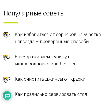
Популярные советы
Как избавиться от сорняков на участке
навсегда – проверенные способы
Размораживаем курицу в
микроволновке или без нее
Как очистить джинсы от краски
Как правильно сервировать стол