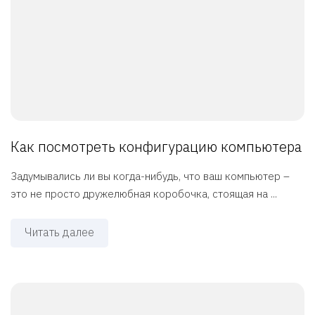
Как посмотреть конфигурацию компьютера
Задумывались ли вы когда-нибудь, что ваш компьютер –
это не просто дружелюбная коробочка, стоящая на ...
Читать далее