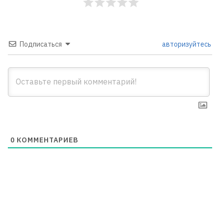
Подписаться
авторизуйтесь
0
КОММЕНТАРИЕВ