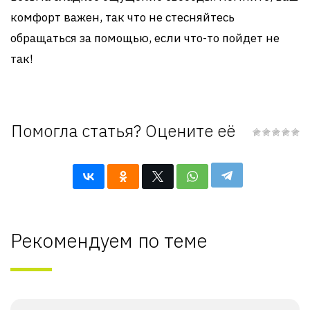
комфорт важен, так что не стесняйтесь
обращаться за помощью, если что-то пойдет не
так!
Помогла статья? Оцените её
Рекомендуем по теме