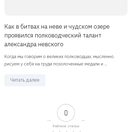
Как в битвах на неве и чудском озере
проявился полководческий талант
александра невского
Когда мы говорим о великих полководцах, мысленно
рисуем у себя на груди позолоченные медали и ...
Читать далее
0
Рейтинг статьи