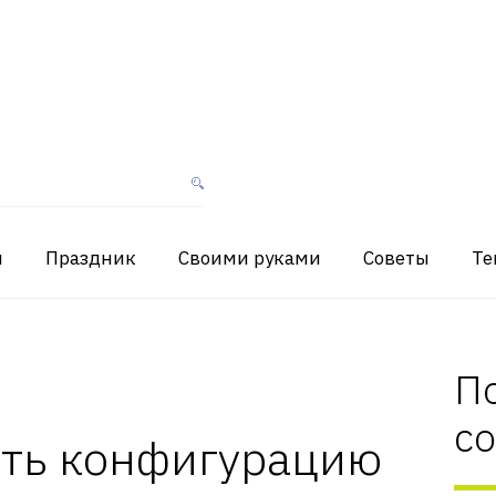
я
Праздник
Своими руками
Советы
Те
П
с
еть конфигурацию