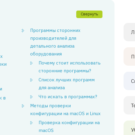
Свернуть
Программы сторонних
Л
производителей для
детального анализа
оборудования
ых
П
Почему стоит использовать
рки
сторонние программы?
Список лучших программ
С
для анализа
и
Что искать в программах?
к в
Т
Методы проверки
конфигурации на macOS и Linux
Проверка конфигурации на
У
macOS