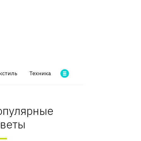
кстиль
Техника
опулярные
оветы