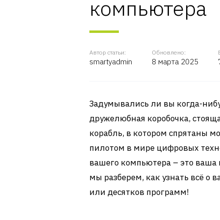
компьютера
Автор статьи:
Обновлено:
smartyadmin
8 марта 2025
Задумывались ли вы когда-нибу
дружелюбная коробочка, стояща
корабль, в котором спрятаны м
пилотом в мире цифровых тех
вашего компьютера – это ваша 
мы разберем, как узнать всё о
или десятков программ!