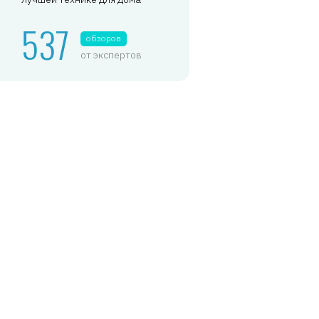
537
обзоров
от экспертов