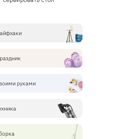
айфхаки
раздник
воими руками
ехника
борка