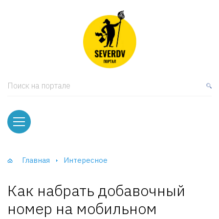
кая мебель
ки и Стеллажи
лы
Поиск на портале
вати
оды и тумбы
ваны
Главная
Интересное
фы и Шкафы-Купе
Как набрать добавочный
номер на мобильном