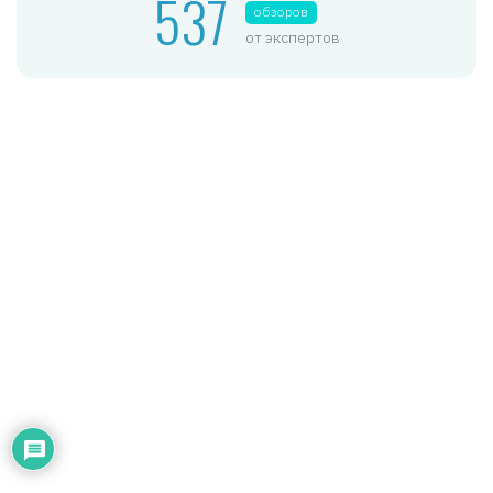
537
обзоров
от экспертов