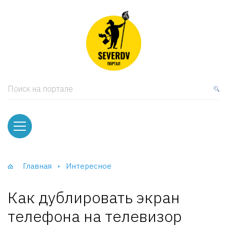
кая мебель
ки и Стеллажи
лы
Поиск на портале
вати
оды и тумбы
ваны
Главная
Интересное
фы и Шкафы-Купе
Как дублировать экран
телефона на телевизор