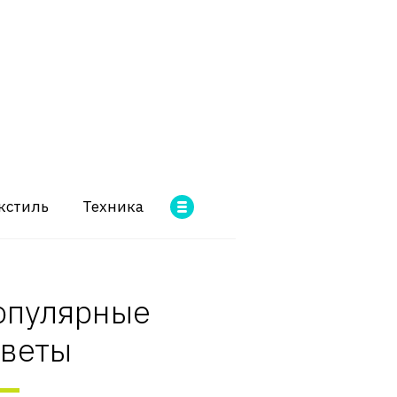
кстиль
Техника
опулярные
оветы