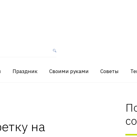
я
Праздник
Своими руками
Советы
Те
П
с
ретку на