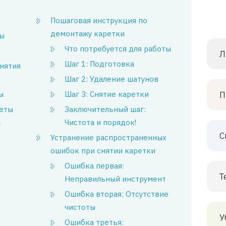
Пошаговая инструкция по
демонтажу каретки
ы
Что потребуется для работы
Л
Шаг 1: Подготовка
нятия
Шаг 2: Удаление шатунов
ы
Шаг 3: Снятие каретки
П
еты
Заключительный шаг:
а
Чистота и порядок!
С
Устранение распространенных
ошибок при снятии каретки
Ошибка первая:
Т
Неправильный инструмент
Ошибка вторая: Отсутствие
чистоты
У
Ошибка третья: