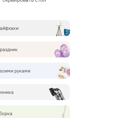
айфхаки
раздник
воими руками
ехника
борка