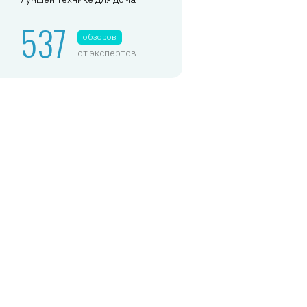
537
обзоров
от экспертов