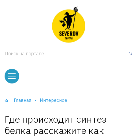
кая мебель
ки и Стеллажи
лы
Поиск на портале
вати
оды и тумбы
ваны
Главная
Интересное
фы и Шкафы-Купе
Где происходит синтез
белка расскажите как