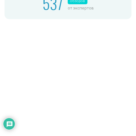
537
обзоров
от экспертов