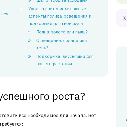
Шаг 5: Уход за всходами
Уход за растением: важные
ться
аспекты полива, освещения и
Х
подкормки для гибискуса
Полив: золото или пыль?
Освещение: солнце или
тень?
Подкормка: вкусняшки для
вашего растения
успешного роста?
отовить все необходимое для начала. Вот
требуется: