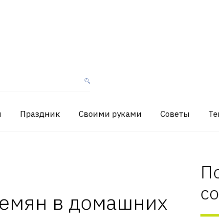
я
Праздник
Своими руками
Советы
Те
П
с
семян в домашних