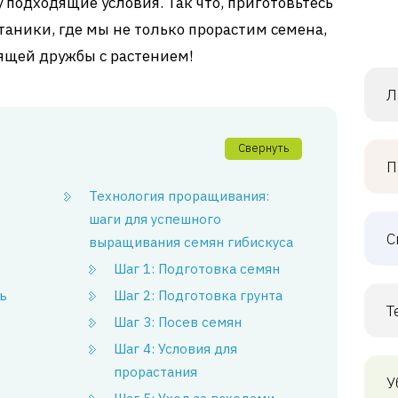
 подходящие условия. Так что, приготовьтесь
таники, где мы не только прорастим семена,
ящей дружбы с растением!
Л
Свернуть
П
Технология проращивания:
шаги для успешного
С
выращивания семян гибискуса
Шаг 1: Подготовка семян
ь
Шаг 2: Подготовка грунта
Т
Шаг 3: Посев семян
Шаг 4: Условия для
прорастания
У