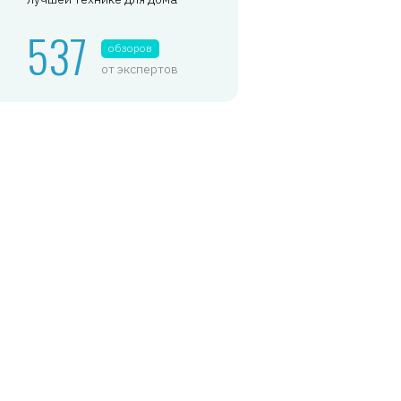
537
обзоров
от экспертов