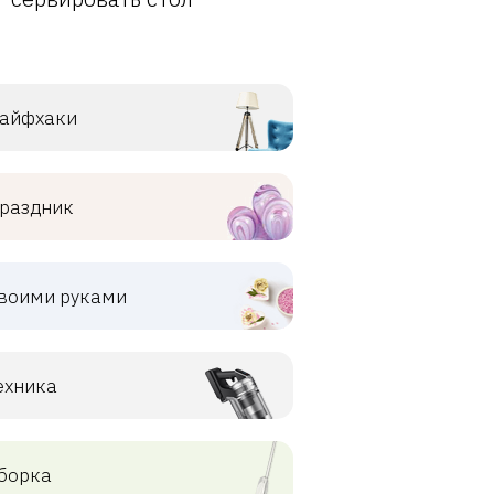
айфхаки
раздник
воими руками
ехника
борка