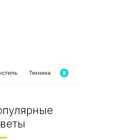
кстиль
Техника
опулярные
оветы