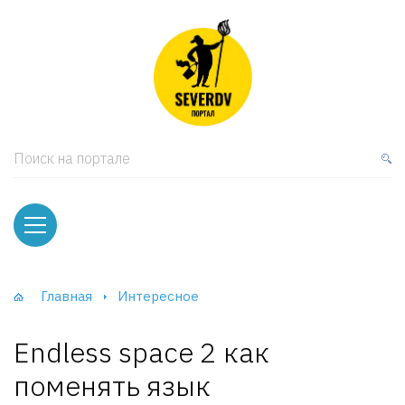
кая мебель
ки и Стеллажи
лы
Поиск на портале
вати
оды и тумбы
ваны
Главная
Интересное
фы и Шкафы-Купе
Endless space 2 как
поменять язык