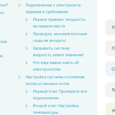
тел?
Подключение к электросети:
правила и требования
то
Первое правило: мощность
на первом месте
Л
Проводка: некомпетентным
сюда не входить!
боре
П
Заправить систему:
жидкость имеет значение!
ля
Что еще важно знать об
С
электрокотлах
Настройка системы отопления
после установки котла
Т
Первый этап: Проверьте все
подключения
Второй этап: Настройка
У
температуры