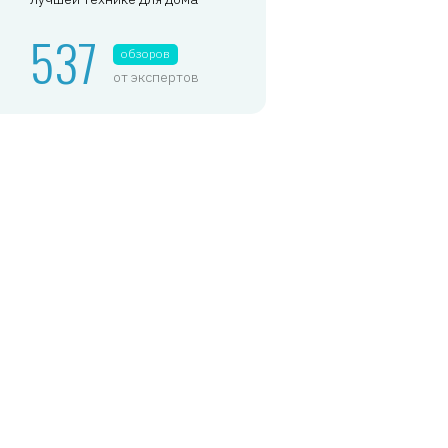
537
обзоров
от экспертов