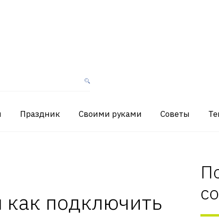
я
Праздник
Своими руками
Советы
Те
П
с
 как подключить