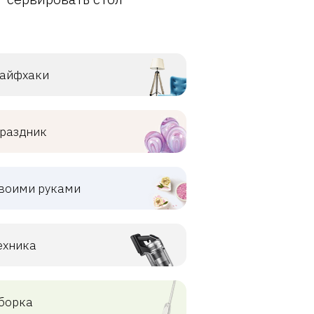
айфхаки
раздник
воими руками
ехника
борка