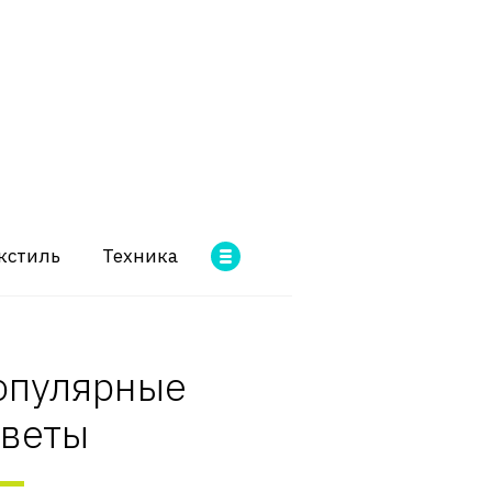
кстиль
Техника
опулярные
оветы