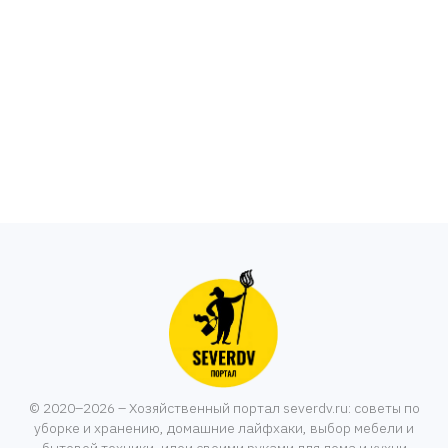
© 2020–2026 – Хозяйственный портал severdv.ru: советы по
уборке и хранению, домашние лайфхаки, выбор мебели и
бытовой техники, идеи своими руками для дома и кухни