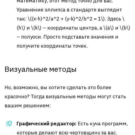
математику, этот метод точно для вас.
Уравнение эллипса в стандарте выглядит
так: \((x-h)^2/a^2 + (y-k)^2/b^2 = 1\). Здесь \
(h\) и \(k\) – координаты центра, а \(a\) и \(b\)
– полуоси. Просто подставьте значения и
получите координаты точек.
Визуальные методы
Но, возможно, вы хотите сделать это более
красочно? Тогда визуальные методы могут стать
вашим решением:
Графический редактор:
Есть куча программ,
которые делают всю чертовщину за вас.