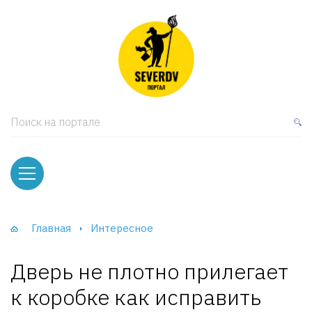
кая мебель
ки и Стеллажи
лы
Поиск на портале
вати
оды и тумбы
ваны
Главная
Интересное
фы и Шкафы-Купе
Дверь не плотно прилегает
к коробке как исправить