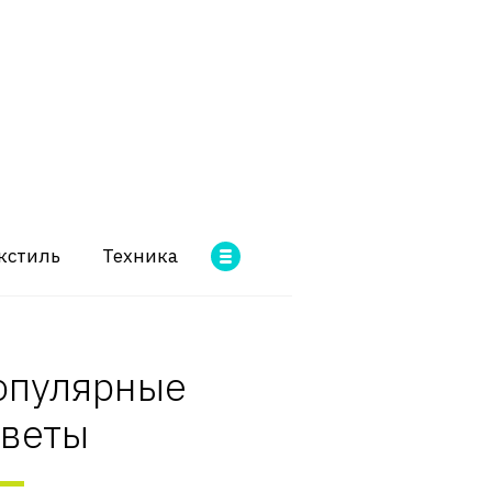
кстиль
Техника
опулярные
оветы