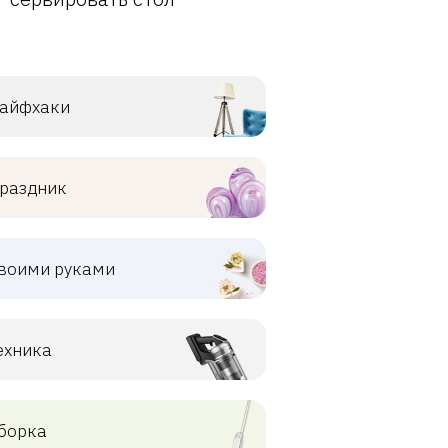
айфхаки
раздник
воими руками
ехника
борка