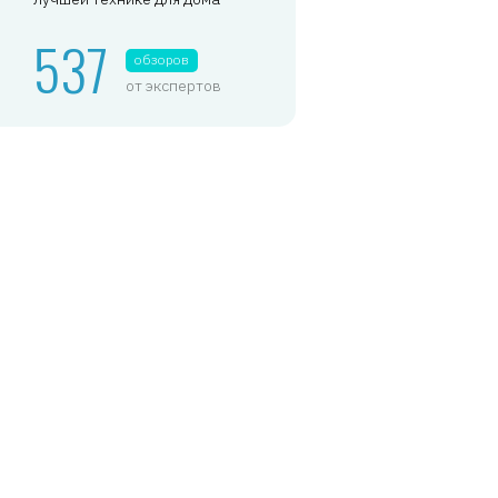
537
обзоров
от экспертов