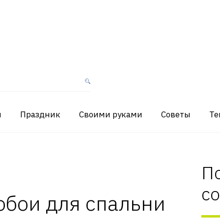
я
Праздник
Своими руками
Советы
Те
П
с
обои для спальни