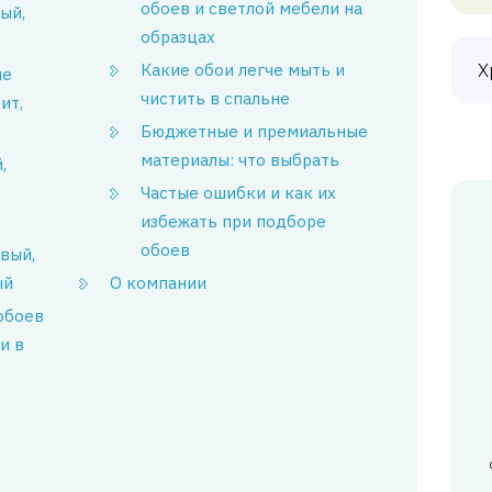
обоев и светлой мебели на
ый,
образцах
Х
Какие обои легче мыть и
ые
чистить в спальне
ит,
Бюджетные и премиальные
материалы: что выбрать
,
Частые ошибки и как их
избежать при подборе
обоев
вый,
ый
О компании
обоев
и в