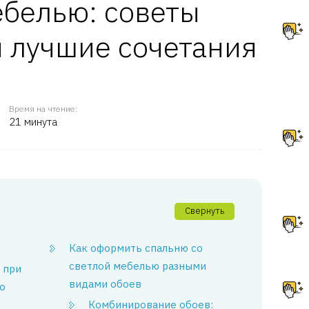
ебелью: советы
 лучшие сочетания
Время на чтение:
21 минута
Свернуть
Как оформить спальню со
светлой мебелью разными
 при
видами обоев
о
Комбинирование обоев: