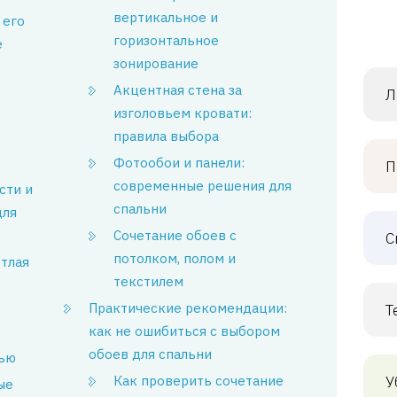
вертикальное и
 его
горизонтальное
е
зонирование
Акцентная стена за
Л
изголовьем кровати:
правила выбора
Фотообои и панели:
П
современные решения для
сти и
спальни
для
Сочетание обоев с
С
потолком, полом и
етлая
текстилем
Практические рекомендации:
Т
как не ошибиться с выбором
обоев для спальни
лью
Как проверить сочетание
У
ые