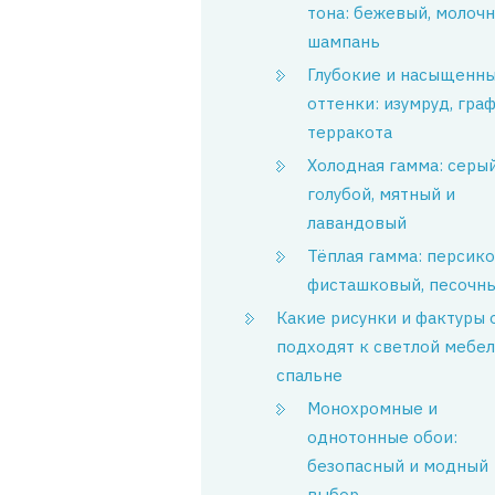
тона: бежевый, молочн
шампань
Глубокие и насыщенн
оттенки: изумруд, граф
терракота
Холодная гамма: серый
голубой, мятный и
лавандовый
Тёплая гамма: персико
фисташковый, песочн
Какие рисунки и фактуры 
подходят к светлой мебел
спальне
Монохромные и
однотонные обои:
безопасный и модный
выбор