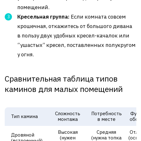
помещений.
Кресельная группа:
Если комната совсем
крошечная, откажитесь от большого дивана
в пользу двух удобных кресел-качалок или
“ушастых” кресел, поставленных полукругом
у огня.
Сравнительная таблица типов
каминов для малых помещений
Сложность
Потребность
Фун
Тип камина
монтажа
в месте
обог
Высокая
Средняя
Отли
Дровяной
(нужен
(нужна топка
(осн
(встроенный)