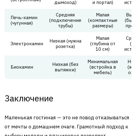
дымоход)
и портал)
исто
Средняя
Малая
Выс
Печь-камин
(подключение
(компактные
(быс
(чугунная)
трубы)
размеры)
прог
Малая
Сре
Низкая (нужна
Электрокамин
(глубина от
(д
розетка)
10 см)
исто
Минимальная
Низ
Низкая (без
Биокамин
(встройка в
(жи
вытяжки)
мебель)
ого
Заключение
Маленькая гостиная — это не повод отказываться
от мечты о домашнем очаге. Грамотный подход к
выбору модели и планировке позволяет