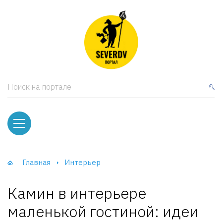
кая мебель
ки и Стеллажи
лы
Поиск на портале
вати
оды и тумбы
ваны
Главная
Интерьер
фы и Шкафы-Купе
Камин в интерьере
маленькой гостиной: идеи