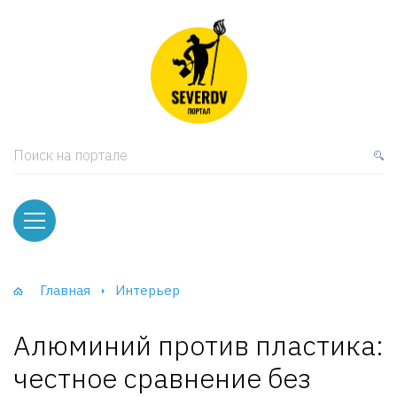
кая мебель
ки и Стеллажи
лы
Поиск на портале
вати
оды и тумбы
ваны
Главная
Интерьер
фы и Шкафы-Купе
Алюминий против пластика:
честное сравнение без