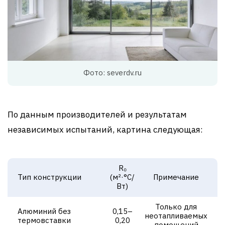
Фото: severdv.ru
По данным производителей и результатам
независимых испытаний, картина следующая:
R₀
Тип конструкции
(м²·°С/
Примечание
Вт)
Только для
Алюминий без
0,15–
неотапливаемых
термовставки
0,20
помещений