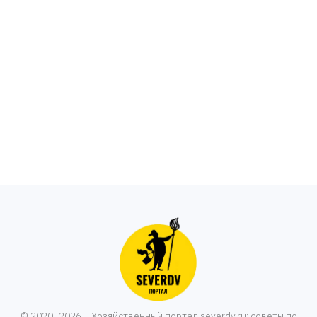
© 2020–2026 – Хозяйственный портал severdv.ru: советы по