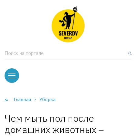
кая мебель
ки и Стеллажи
лы
Поиск на портале
вати
оды и тумбы
ваны
Главная
Уборка
фы и Шкафы-Купе
Чем мыть пол после
домашних животных –