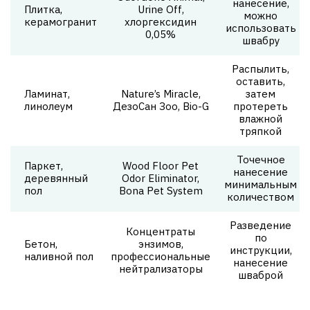
нанесение,
Плитка,
Urine Off,
можно
керамогранит
хлоргексидин
использовать
0,05%
швабру
Распылить,
оставить,
Ламинат,
Nature’s Miracle,
затем
линолеум
ДезоСан Зоо, Bio-G
протереть
влажной
тряпкой
Точечное
Паркет,
Wood Floor Pet
нанесение
деревянный
Odor Eliminator,
минимальным
пол
Bona Pet System
количеством
Разведение
Концентраты
по
Бетон,
энзимов,
инструкции,
наливной пол
профессиональные
нанесение
нейтрализаторы
шваброй