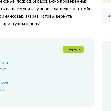
лексный подход. Я расскажу о проверенных
уть вашему унитазу первозданную чистоту без
Х
инансовых затрат. Готовы вернуть
 приступим к делу!
Свернуть
лета
сус,
брать
ого