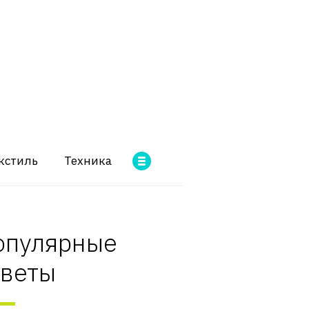
кстиль
Техника
опулярные
оветы