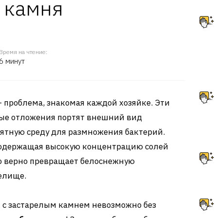
 камня
Время на чтение:
6 минут
– проблема, знакомая каждой хозяйке. Эти
ые отложения портят внешний вид
ятную среду для размножения бактерий.
содержащая высокую концентрацию солей
но верно превращает белоснежную
елище.
я с застарелым камнем невозможно без