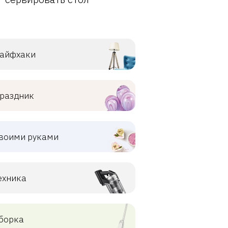
айфхаки
раздник
воими руками
ехника
борка