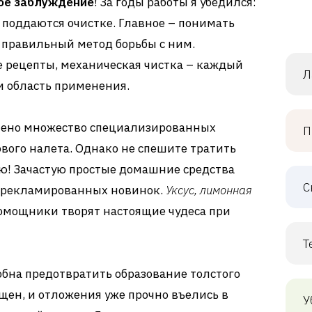
ое заблуждение
! За годы работы я убедился:
поддаются очистке. Главное – понимать
 правильный метод борьбы с ним.
е рецепты, механическая чистка – каждый
Л
и область применения.
влено множество специализированных
П
ового налета. Однако не спешите тратить
ю! Зачастую простые домашние средства
С
азрекламированных новинок.
Уксус, лимонная
омощники творят настоящие чудеса при
Т
бна предотвратить образование толстого
щен, и отложения уже прочно въелись в
У