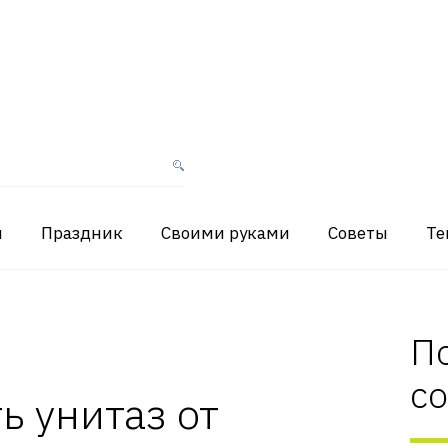
я
Праздник
Своими руками
Советы
Те
П
с
ь унитаз от