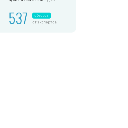
537
обзоров
от экспертов