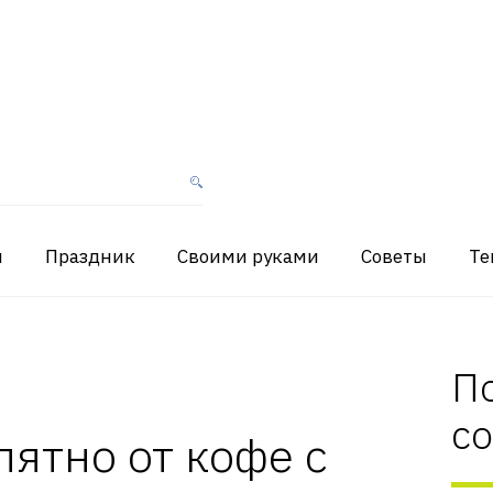
я
Праздник
Своими руками
Советы
Те
П
с
пятно от кофе с