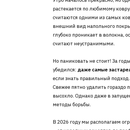
Утро началось прекрасно, но о
растекается по любимому ковру
считаются одними из самых ков
внешний вид напольного покры
глубоко проникает в волокна, 
считают неустранимыми.
Но паниковать не стоит! За го
убедился:
даже самые застаре
если знать правильный подход.
Свежее пятно удалить гораздо п
высохло. Однако даже в запущ
методы борьбы.
В 2026 году мы располагаем ог