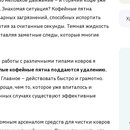
дно неловкое движение – и горячий кофе уже
. Знакомая ситуация? Кофейные пятна
арных загрязнений, способных испортить
Х
тия за считанные секунды. Темная жидкость
оставляя заметные следы, которые многие
ды работы с различными типами ковров я
лые кофейные пятна поддаются удалению
,
 Главное – действовать быстро и грамотно.
роще, чем то, которое уже впиталось и
енных случаях существуют эффективные
ромным арсеналом средств для чистки ковров