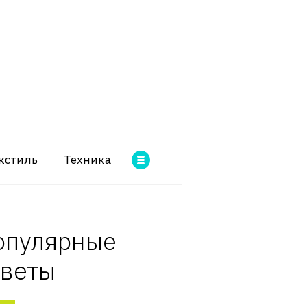
кстиль
Техника
опулярные
оветы