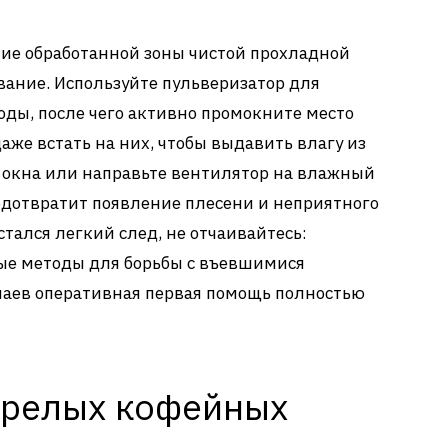
е обработанной зоны чистой прохладной
ание. Используйте пульверизатор для
ды, после чего активно промокните место
же встать на них, чтобы выдавить влагу из
е окна или направьте вентилятор на влажный
едотвратит появление плесени и неприятного
стался легкий след, не отчаивайтесь:
ые методы для борьбы с въевшимися
чаев оперативная первая помощь полностью
арелых кофейных