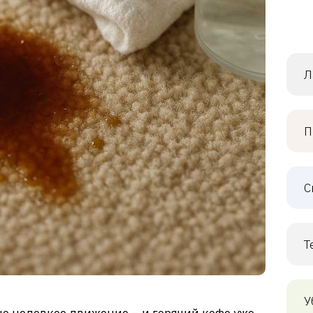
Л
П
С
Т
У