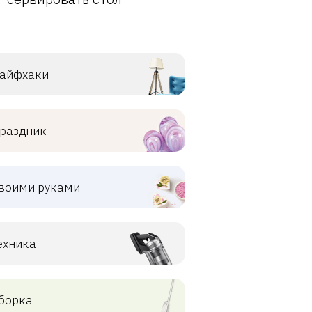
айфхаки
раздник
воими руками
ехника
борка