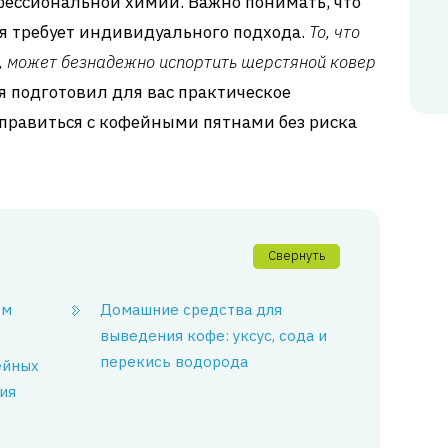
фессиональной химии. Важно понимать, что
я требует индивидуального подхода.
То, что
, может безнадежно испортить шерстяной ковер
я подготовил для вас практическое
справиться с кофейными пятнами без риска
Свернуть
ем
Домашние средства для
выведения кофе: уксус, сода и
перекись водорода
ейных
ия