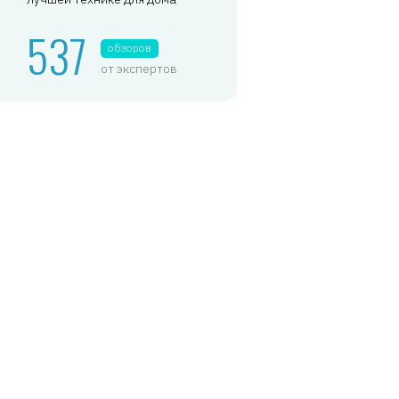
537
обзоров
от экспертов