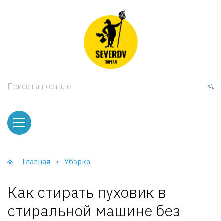
кая мебель
ки и Стеллажи
лы
Поиск на портале
вати
оды и тумбы
ваны
Главная
Уборка
фы и Шкафы-Купе
Как стирать пуховик в
стиральной машине без