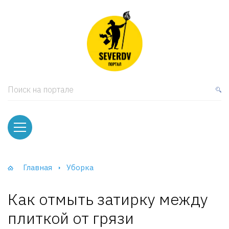
кая мебель
ки и Стеллажи
лы
Поиск на портале
вати
оды и тумбы
ваны
Главная
Уборка
фы и Шкафы-Купе
Как отмыть затирку между
плиткой от грязи