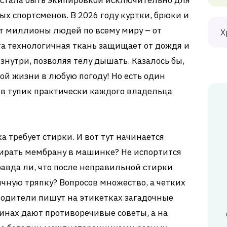
стала быть экипировкой исключительно для
х спортсменов. В 2026 году куртки, брюки и
т миллионы людей по всему миру – от
Х
а технологичная ткань защищает от дождя и
изнутри, позволяя телу дышать. Казалось бы,
й жизни в любую погоду! Но есть один
 в тупик практически каждого владельца
 требует стирки. И вот тут начинается
тирать мембрану в машинке? Не испортится
равда ли, что после неправильной стирки
ычную тряпку? Вопросов множество, а четких
водители пишут на этикетках загадочные
инах дают противоречивые советы, а на