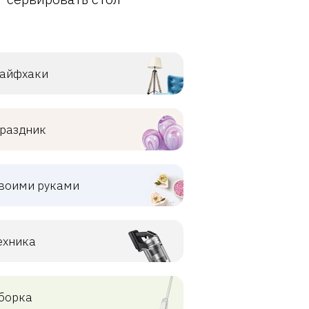
айфхаки
раздник
воими руками
ехника
борка