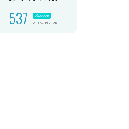
537
обзоров
от экспертов