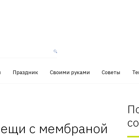
я
Праздник
Своими руками
Советы
Те
П
с
вещи с мембраной