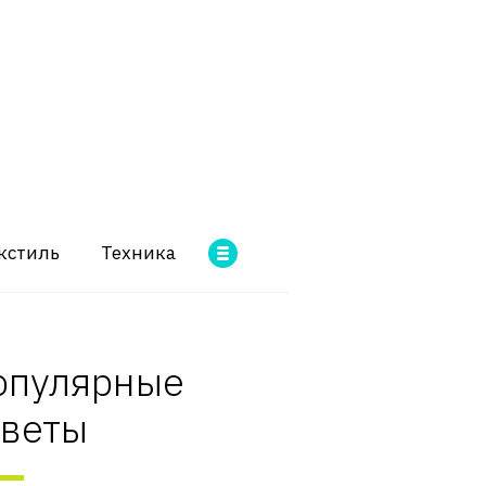
кстиль
Техника
опулярные
оветы