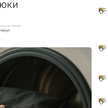
рюки
ремя на чтение:
 минут