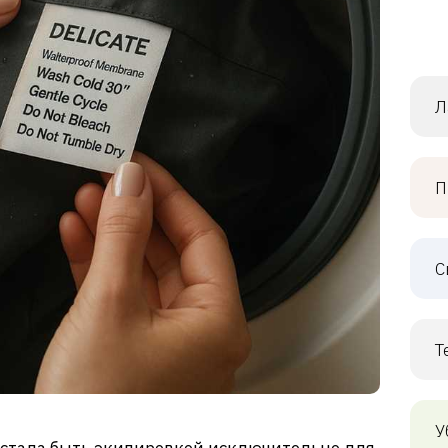
Л
П
С
Т
У