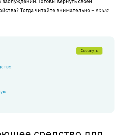
х заблуждений. Готовы вернуть своей
ойства? Тогда читайте внимательно –
ваша
Свернуть
дство
ную
оющее средство для