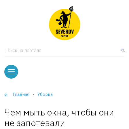
кая мебель
ки и Стеллажи
лы
Поиск на портале
вати
оды и тумбы
ваны
Главная
Уборка
фы и Шкафы-Купе
Чем мыть окна, чтобы они
не запотевали