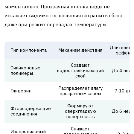
моментально. Прозрачная пленка воды не
искажает видимость, позволяя сохранить обзор
даже при резких перепадах температуры.
Длительно
Тип компонента
Механизм действия
эффект
Создают
Силиконовые
водоотталкивающий
До 4 нед
полимеры
слой
Распределяет влагу
Глицерин
7-10 дн
прозрачным слоем
Формируют
Фторсодержащие
сверхгладкую
До 6 нед
соединения
поверхность
Снижает
Изопропиловый