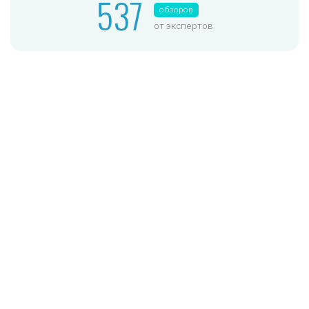
537
обзоров
от экспертов