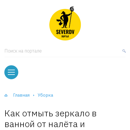
кая мебель
ки и Стеллажи
лы
Поиск на портале
вати
оды и тумбы
ваны
Главная
Уборка
фы и Шкафы-Купе
Как отмыть зеркало в
ванной от налёта и