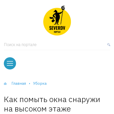
кая мебель
ки и Стеллажи
лы
Поиск на портале
вати
оды и тумбы
ваны
Главная
Уборка
фы и Шкафы-Купе
Как помыть окна снаружи
на высоком этаже