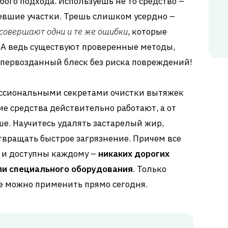
ого подхода. Используешь не то средство –
евшие участки. Трешь слишком усердно –
 совершают одни и те же ошибки
, которые
 А ведь существуют проверенные методы,
первозданный блеск без риска повреждений!
фессиональными секретами очистки вытяжек
ие средства действительно работают, а от
е. Научитесь удалять застарелый жир,
твращать быстрое загрязнение. Причем все
 и доступны каждому –
никаких дорогих
ли специального оборудования
. Только
 можно применить прямо сегодня.