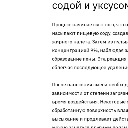
содой и уксусо
Процесс начинается с того, что
насыпают пищевую соду, созда
жирного налета. Затем из пуль
концентрацией 9%, наблюдая за
образование пены. Эта реакция 
облегчая последующее удаление
После нанесения смеси необход
зависимости от степени загряз
время воздействия. Некоторые
обработанную поверхность влаж
высыхание и продлевает действ
можно заняться другими делами