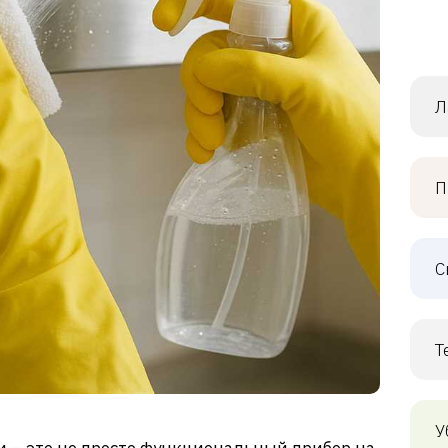
Л
П
С
Т
У