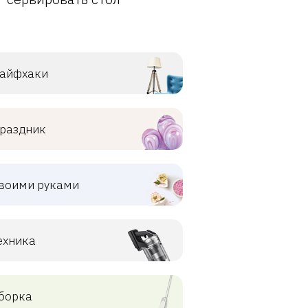
айфхаки
раздник
воими руками
ехника
борка