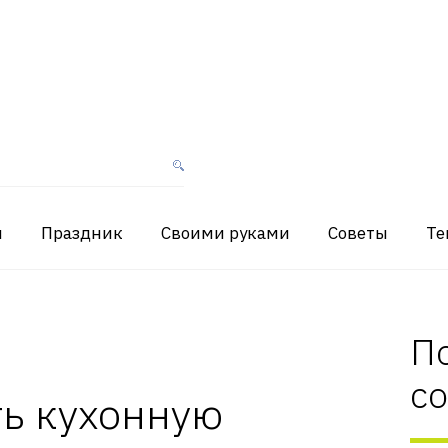
я
Праздник
Своими руками
Советы
Те
П
с
ть кухонную