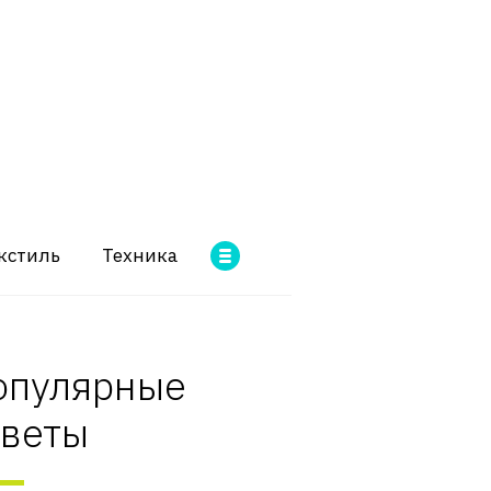
кстиль
Техника
опулярные
оветы