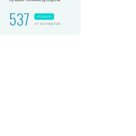
537
обзоров
от экспертов