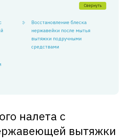
Свернуть
с
Восстановление блеска
ей
нержавейки после мытья
вытяжки подручными
средствами
м
го налета с
нержавеющей вытяжки