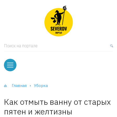
кая мебель
ки и Стеллажи
лы
Поиск на портале
вати
оды и тумбы
ваны
Главная
Уборка
фы и Шкафы-Купе
Как отмыть ванну от старых
пятен и желтизны