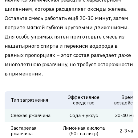
шипением, которая расщепляет оксиды железа.
Оставьте смесь работать ещё 20-30 минут, затем
потрите мягкой губкой круговыми движениями.
Для особо упрямых пятен приготовьте смесь из
нашатырного спирта и перекиси водорода в
равных пропорциях – этот состав разъедает даже
многолетнюю ржавчину, но требует осторожности
в применении.
Эффективное
Время
Тип загрязнения
средство
воздейств
Свежая ржавчина
Сода + уксус
30-40 мин
Застарелая
Лимонная кислота
2-3 часа
ржавчина
(50г на литр)