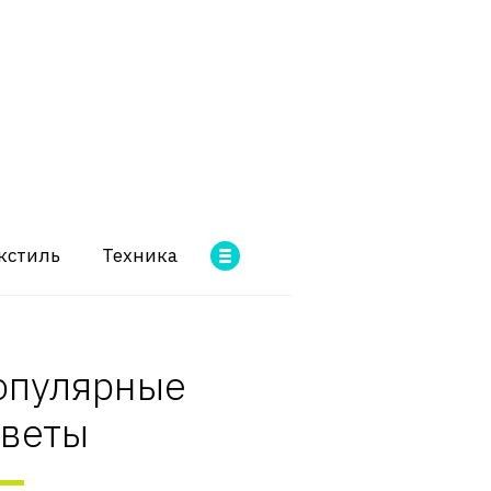
кстиль
Техника
опулярные
оветы