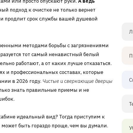
ами или просто опускают руки.
А ведь
ый подход к очистке не только вернет
 и продлит срок службы вашей душевой
Л
еренными методами борьбы с загрязнениями
образуется тот самый ненавистный белый
П
ельно работают, а от каких лучше отказаться.
х и профессиональных составах, которые
С
нии в 2026 году.
Чистые и сверкающие дверцы
лько знать правильные приемы и не
шибок.
Т
кабине идеальный вид? Тогда приступим к
и может быть гораздо проще, чем вы думали.
У