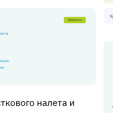
Х
Свернуть
лета
тящих
вых
ткового налета и