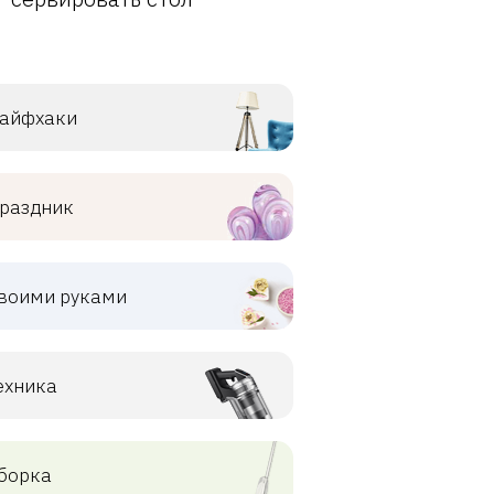
айфхаки
раздник
воими руками
ехника
борка