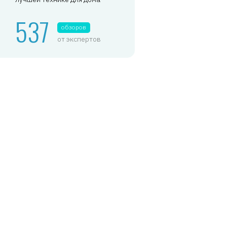
537
обзоров
от экспертов