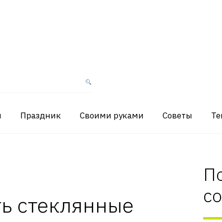
я
Праздник
Своими руками
Советы
Те
П
с
ть стеклянные