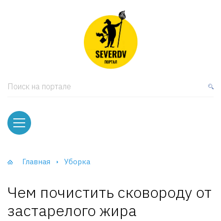
кая мебель
ки и Стеллажи
лы
Поиск на портале
вати
оды и тумбы
ваны
Главная
Уборка
фы и Шкафы-Купе
Чем почистить сковороду от
застарелого жира