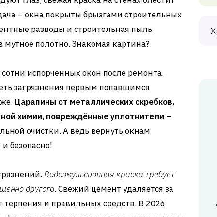
дуют глаз, свежая краска на стенах блестит
адача – окна покрыты брызгами строительных
ментные разводы и строительная пыль
Х
в мутное полотно. Знакомая картина?
л сотни испорченных окон после ремонта.
реть загрязнения первым попавшимся
уже.
Царапины от металлических скребков,
вной химии, повреждённые уплотнители
–
ьной очистки. А ведь вернуть окнам
и безопасно!
грязнений.
Водоэмульсионная краска требует
ршенно другого
. Свежий цемент удаляется за
т терпения и правильных средств. В 2026