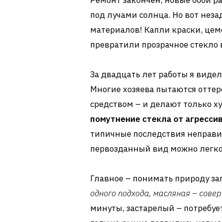
Ремонт закончен, новые обои ра
под лучами солнца. Но вот нез
материалов! Капли краски, це
превратили прозрачное стекло 
За двадцать лет работы я виде
Многие хозяева пытаются отте
средством – и делают только х
помутнение стекла от агресси
типичные последствия неправил
первозданный вид можно легко 
Главное – понимать природу за
одного подхода, масляная – сове
минуты, застарелый – потребуе