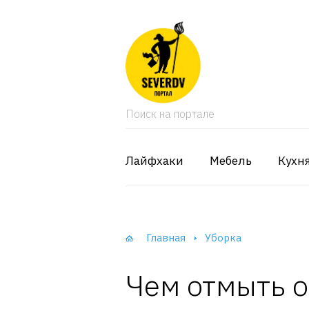
кая мебель
ки и Стеллажи
Поиск на портале
лы
вати
Лайфхаки
Мебель
Кухн
оды и тумбы
ваны
Главная
Уборка
фы и Шкафы-Купе
Чем отмыть о