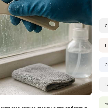
Л
П
С
Т
У