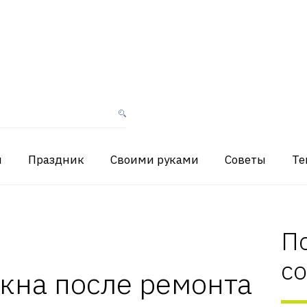
я
Праздник
Своими руками
Советы
Те
П
с
кна после ремонта