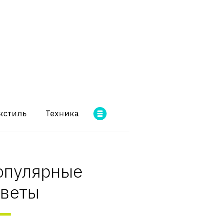
кстиль
Техника
опулярные
оветы