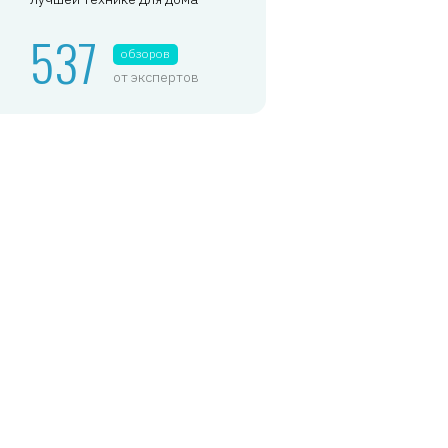
537
обзоров
от экспертов