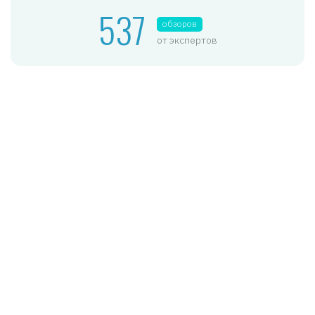
537
обзоров
от экспертов