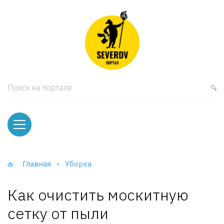
кая мебель
ки и Стеллажи
лы
Поиск на портале
вати
оды и тумбы
ваны
Главная
Уборка
фы и Шкафы-Купе
Как очистить москитную
сетку от пыли