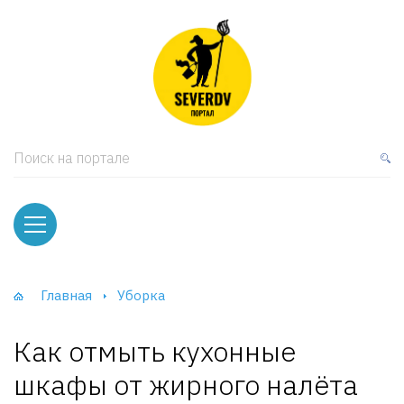
кая мебель
ки и Стеллажи
лы
Поиск на портале
вати
оды и тумбы
ваны
Главная
Уборка
фы и Шкафы-Купе
Как отмыть кухонные
шкафы от жирного налёта