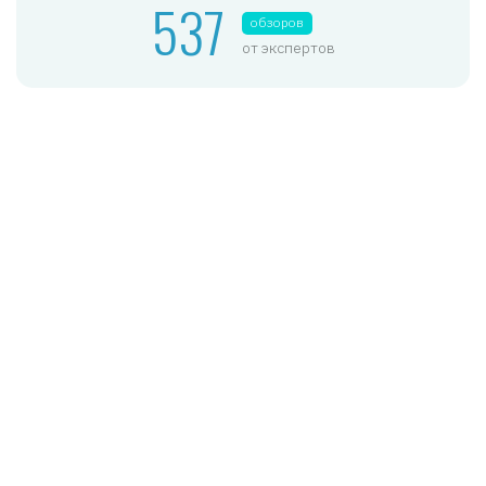
537
обзоров
от экспертов