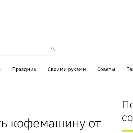
я
Праздник
Своими руками
Советы
Те
П
с
ть кофемашину от