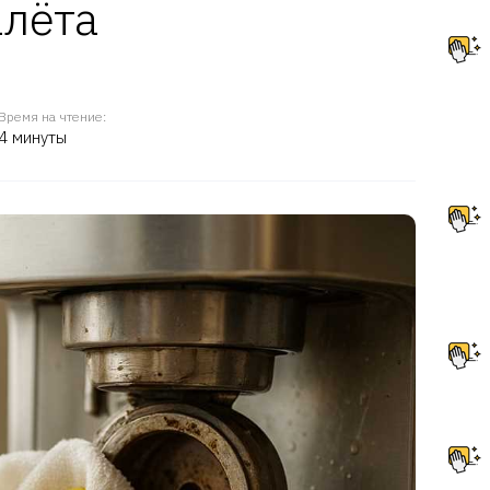
алёта
Время на чтение:
4 минуты