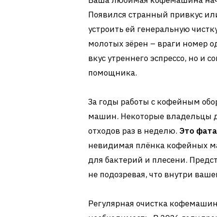
Ваша любимая кофемашина нача
Появился странный привкус ил
устроить ей генеральную чистку
молотых зёрен – враги номер о
вкус утреннего эспрессо, но и 
помощника.
За годы работы с кофейным об
машин. Некоторые владельцы д
отходов раз в неделю.
Это фата
невидимая плёнка кофейных ма
для бактерий и плесени. Предс
не подозревая, что внутри ва
Регулярная очистка кофемашины