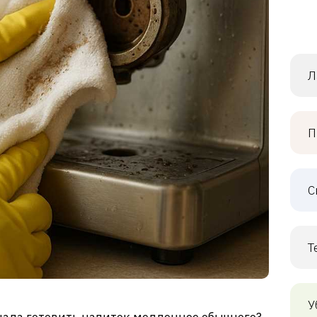
Л
П
С
Т
У