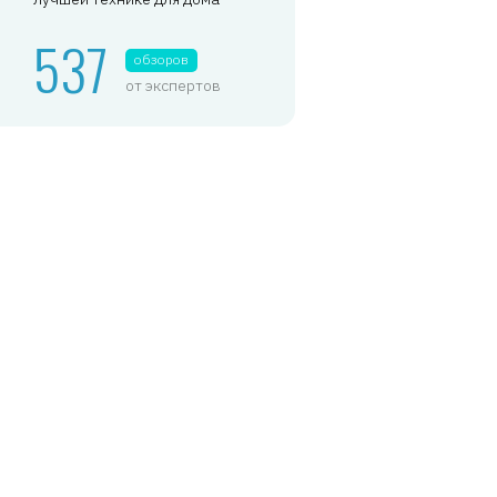
537
обзоров
от экспертов