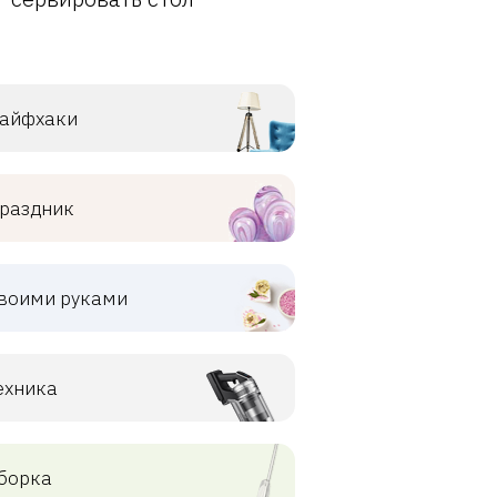
айфхаки
раздник
воими руками
ехника
борка