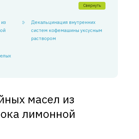
Свернуть
 из
Декальцинация внутренних
ной
систем кофемашины уксусным
раствором
релых
йных масел из
лока лимонной