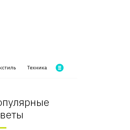
кстиль
Техника
опулярные
оветы