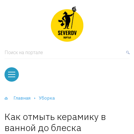
кая мебель
ки и Стеллажи
лы
Поиск на портале
вати
оды и тумбы
ваны
Главная
Уборка
фы и Шкафы-Купе
Как отмыть керамику в
ванной до блеска