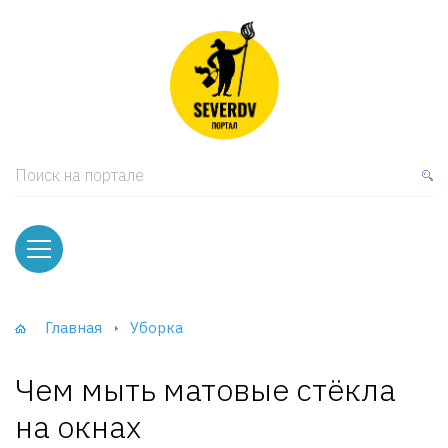
кая мебель
ки и Стеллажи
лы
Поиск на портале
вати
оды и тумбы
ваны
Главная
Уборка
фы и Шкафы-Купе
Чем мыть матовые стёкла
на окнах