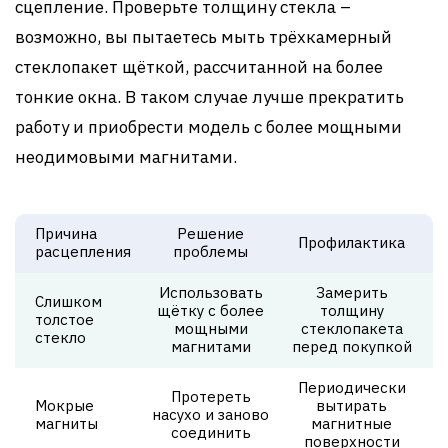
сцепление. Проверьте толщину стекла –
возможно, вы пытаетесь мыть трёхкамерный
стеклопакет щёткой, рассчитанной на более
тонкие окна. В таком случае лучше прекратить
работу и приобрести модель с более мощными
неодимовыми магнитами.
Причина
Решение
Профилактика
расцепления
проблемы
Использовать
Замерить
Слишком
щётку с более
толщину
толстое
мощными
стеклопакета
стекло
магнитами
перед покупкой
Периодически
Протереть
Мокрые
вытирать
насухо и заново
магниты
магнитные
соединить
поверхности