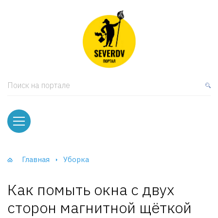
кая мебель
ки и Стеллажи
лы
Поиск на портале
вати
оды и тумбы
ваны
Главная
Уборка
фы и Шкафы-Купе
Как помыть окна с двух
сторон магнитной щёткой