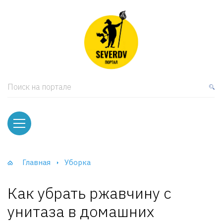
кая мебель
ки и Стеллажи
лы
Поиск на портале
вати
оды и тумбы
ваны
Главная
Уборка
фы и Шкафы-Купе
Как убрать ржавчину с
унитаза в домашних