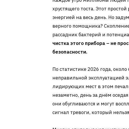
Каждое утро миллионы людей п
хрустящего тоста. Этот простой
энергией на весь день. Но заду
верного помощника? Скопление
рассадник бактерий и потенци
чистка этого прибора – не про
безопасности.
По статистике 2026 года, окол
неправильной эксплуатацией эл
лидирующих мест в этом печал
незаметно, день за днём оседа
они обугливаются и могут восп
сигнал тревоги, который нельз