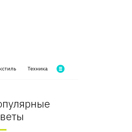
кстиль
Техника
опулярные
оветы