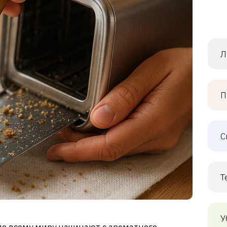
Л
П
С
Т
У