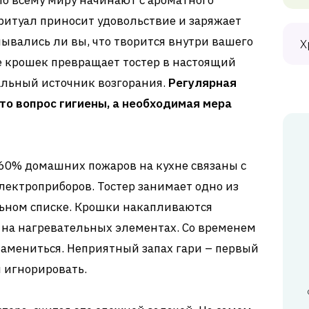
о всему миру начинают с ароматного
 ритуал приносит удовольствие и заряжает
мывались ли вы, что творится внутри вашего
Х
 крошек превращает тостер в настоящий
альный источник возгорания.
Регулярная
сто вопрос гигиены, а необходимая мера
о 60% домашних пожаров на кухне связаны с
ектроприборов. Тостер занимает одно из
ьном списке. Крошки накапливаются
я на нагревательных элементах. Со временем
ламениться. Неприятный запах гари – первый
я игнорировать.