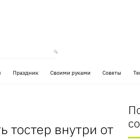
я
Праздник
Своими руками
Советы
Те
П
с
ь тостер внутри от