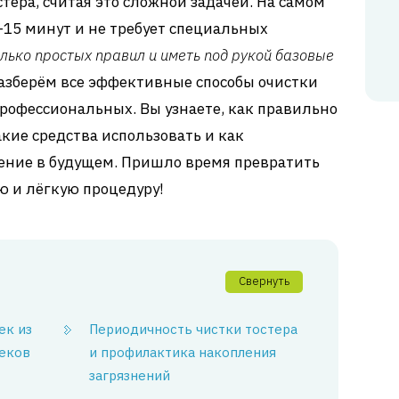
тера, считая это сложной задачей. На самом
-15 минут и не требует специальных
лько простых правил и иметь под рукой базовые
разберём все эффективные способы очистки
профессиональных. Вы узнаете, как правильно
акие средства использовать и как
нение в будущем. Пришло время превратить
ю и лёгкую процедуру!
Свернуть
ек из
Периодичность чистки тостера
секов
и профилактика накопления
загрязнений