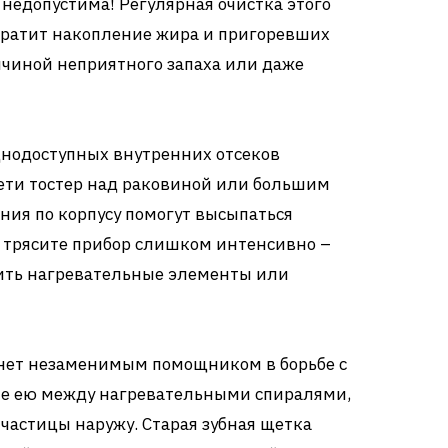
 недопустима! Регулярная очистка этого
вратит накопление жира и пригоревших
ричиной неприятного запаха или даже
днодоступных внутренних отсеков
ети тостер над раковиной или большим
ния по корпусу помогут высыпаться
е трясите прибор слишком интенсивно –
ить нагревательные элементы или
анет незаменимым помощником в борьбе с
е ею между нагревательными спиралями,
частицы наружу. Старая зубная щетка