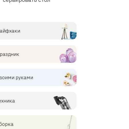
айфхаки
раздник
воими руками
ехника
борка