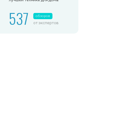
537
обзоров
от экспертов