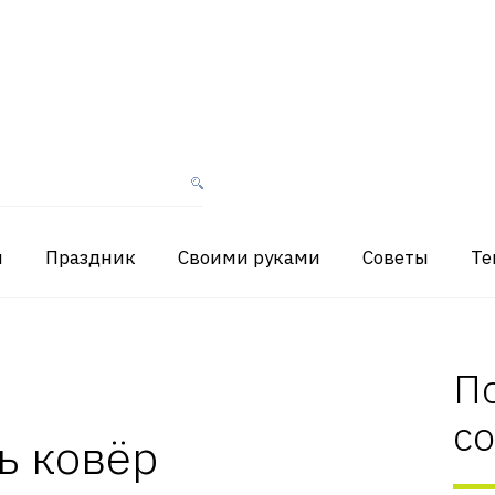
я
Праздник
Своими руками
Советы
Те
П
с
ь ковёр