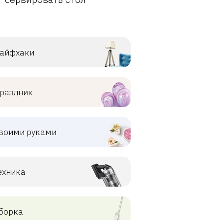
айфхаки
раздник
воими руками
ехника
борка