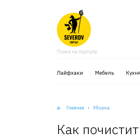
кая мебель
ки и Стеллажи
Поиск на портале
лы
вати
Лайфхаки
Мебель
Кухн
оды и тумбы
ваны
Главная
Уборка
фы и Шкафы-Купе
Как почистит