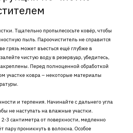
стителем
истки. Тщательно пропылесосьте ковёр, чтобы
хностную пыль. Пароочиститель не справится
ве грязь может въесться ещё глубже в
залейте чистую воду в резервуар, убедитесь,
закреплены. Перед полноценной обработкой
ом участке ковра – некоторые материалы
ратуры.
ности и терпения. Начинайте с дальнего угла
обы не наступать на влажные участки.
 2-3 сантиметра от поверхности, медленно
ёт пару проникнуть в волокна. Особое