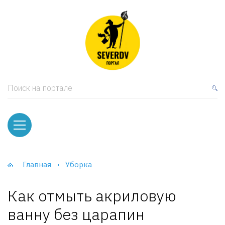
кая мебель
ки и Стеллажи
лы
Поиск на портале
вати
оды и тумбы
ваны
Главная
Уборка
фы и Шкафы-Купе
Как отмыть акриловую
ванну без царапин