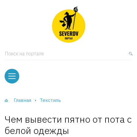
кая мебель
ки и Стеллажи
лы
Поиск на портале
вати
оды и тумбы
ваны
Главная
Текстиль
фы и Шкафы-Купе
Чем вывести пятно от пота с
белой одежды