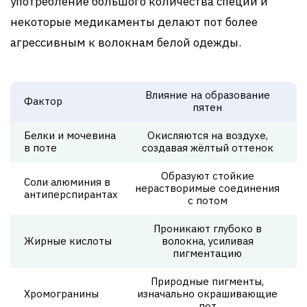
употребление большого количества специй и
некоторые медикаменты делают пот более
агрессивным к волокнам белой одежды.
Влияние на образование
Фактор
пятен
Белки и мочевина
Окисляются на воздухе,
в поте
создавая жёлтый оттенок
Образуют стойкие
Соли алюминия в
нерастворимые соединения
антиперспирантах
с потом
Проникают глубоко в
Жирные кислоты
волокна, усиливая
пигментацию
Природные пигменты,
Хромогранины
изначально окрашивающие
пот